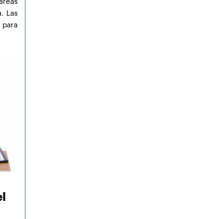
áreas
. Las
 para
el