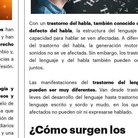
Con un
trastorno del habla, también conocido
os
han
defecto del habla
, la estructura del lenguaje
y y han
capacidad para hablar se ven afectadas. A difer
erecho
del trastorno del habla, la generación moto
bio y,
sonidos no se ve afectada. Sin embargo, los trast
cias a
del lenguaje y del habla también pueden oc
esión.
juntos.
Las manifestaciones del
trastorno del len
ogía y
pueden ser muy diferentes.
Van desde trast
esos y
leves del desarrollo del lenguaje hasta trastorno
elo de
lenguaje escrito y sordo y mudo, en los qu
ma que
afectados no pueden oír ni expresarse hablado.
ción de
diarios
¿Cómo surgen los
e y una