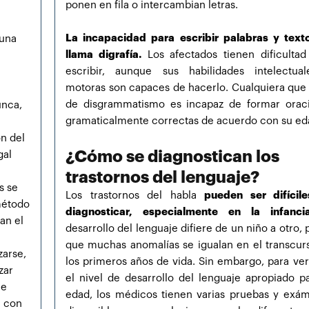
ponen en fila o intercambian letras.
La incapacidad para escribir palabras y text
 una
llama digrafía.
Los afectados tienen dificultad
escribir, aunque sus habilidades intelectua
motoras son capaces de hacerlo. Cualquiera que 
de disgrammatismo es incapaz de formar orac
nca,
gramaticalmente correctas de acuerdo con su ed
ón del
¿Cómo se diagnostican los
gal
trastornos del lenguaje?
s se
Los trastornos del habla
pueden ser difícil
método
diagnosticar, especialmente en la infancia
an el
desarrollo del lenguaje difiere de un niño a otro, 
que muchas anomalías se igualan en el transcur
zarse,
los primeros años de vida. Sin embargo, para veri
zar
el nivel de desarrollo del lenguaje apropiado pa
ue
edad, los médicos tienen varias pruebas y exá
a con