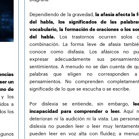
Dependiendo de la gravedad,
la afasia afecta la
del habla, los significados de las palabra
vocabulario, la formación de oraciones o los so
del habla.
Los trastornos ocurren solos 
combinación. La forma leve de afasia tambi
conoce como disfasia. Los afásicos no p
expresar adecuadamente sus pensamient
sentimientos. A menudo no se dan cuenta de qu
palabras que eligen no corresponden a
encias
pensamientos. No comprenden completamen
ser un
significado de lo que se escucha o se escribe.
uno de
y los
Por dislexia se entiende, sin embargo,
lee
idos a
incapacidad para comprender o leer.
Aquí n
dos los
deterioran ni la audición ni la vista. Las person
dislexia no pueden leer o leer muy lentament
pueden leer en voz alta con fluidez; a menu
lgunos