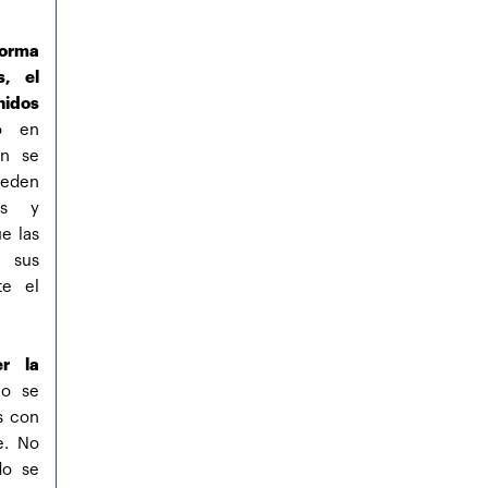
 forma
s, el
nidos
o en
én se
ueden
os y
e las
 sus
te el
r la
o se
as con
e. No
do se