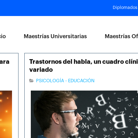
Diplomados
cio
Maestrías Universitarias
Maestrías Of
para
Trastornos del habla, un cuadro clín
variado
PSICOLOGÍA - EDUCACIÓN