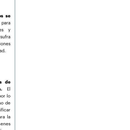
os se
 para
les y
sufra
iones
ad.
es de
.
El
por lo
so de
ficar
ra la
menes