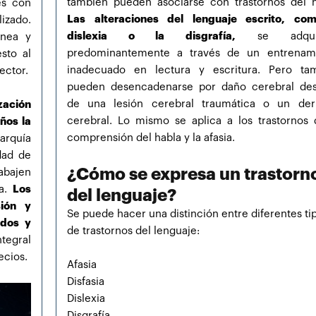
también pueden asociarse con trastornos del h
es con
Las alteraciones del lenguaje escrito, co
izado.
dislexia o la disgrafía,
se adquie
ínea y
predominantemente a través de un entrenam
sto al
inadecuado en lectura y escritura. Pero ta
ector.
pueden desencadenarse por daño cerebral de
de una lesión cerebral traumática o un de
zación
cerebral. Lo mismo se aplica a los trastornos 
ños la
comprensión del habla y la afasia.
arquía
dad de
¿Cómo se expresa un trastorn
rabajen
ea.
Los
del lenguaje?
sión y
Se puede hacer una distinción entre diferentes ti
ados y
de trastornos del lenguaje:
tegral
ecios.
Afasia
Disfasia
Dislexia
Disgrafía