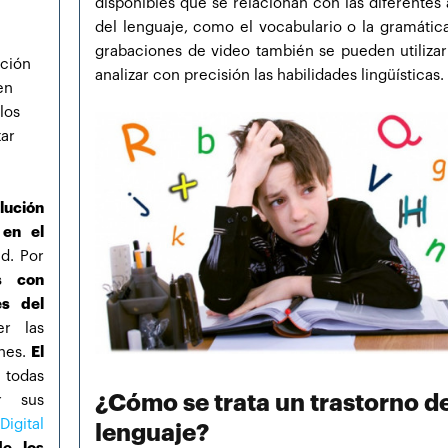
disponibles que se relacionan con las diferentes 
del lenguaje, como el vocabulario o la gramática
grabaciones de video también se pueden utilizar
ación
analizar con precisión las habilidades lingüísticas.
en
 los
zar
lución
 en el
d. Por
es con
es del
er las
ones.
El
 todas
¿Cómo se trata un trastorno d
r sus
igital
lenguaje?