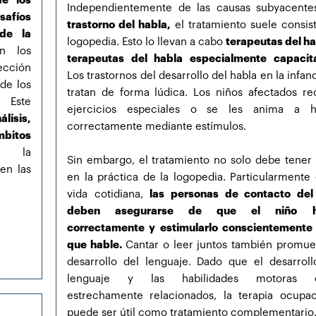
e los
Independientemente de las causas subyacent
safíos
trastorno del habla,
el tratamiento suele consist
de la
logopedia. Esto lo llevan a cabo
terapeutas del ha
n los
terapeutas del habla especialmente capacit
ección
Los trastornos del desarrollo del habla en la infan
de los
tratan de forma lúdica. Los niños afectados re
. Este
ejercicios especiales o se les anima a h
álisis,
correctamente mediante estímulos.
mbitos
o la
Sin embargo, el tratamiento no solo debe tener 
en las
en la práctica de la logopedia. Particularmente 
vida cotidiana,
las personas de contacto del
deben asegurarse de que el niño h
correctamente y estimularlo conscientemente
que hable.
Cantar o leer juntos también promue
desarrollo del lenguaje. Dado que el desarroll
lenguaje y las habilidades motoras e
estrechamente relacionados, la terapia ocupac
puede ser útil como tratamiento complementario