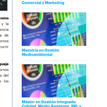
Comercial y Marketing
 como
 y la
encia
ra de
ornos
urrir
Maestría en Gestión
Medioambiental
guaje
ornos
s del
e los
Máster en Gestión Integrada:
Calidad, Medio Ambiente, PRL y