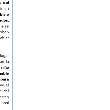
es
del
ir en
bla o
ados.
cia se
ciben
ablar
lugar
en la
 niño
able
 para
ve el
o del
stán
ional
.