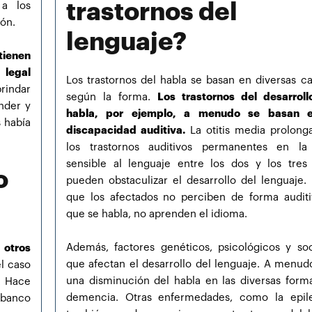
trastornos del
 a los
ón.
lenguaje?
tienen
legal
Los trastornos del habla se basan en diversas ca
rindar
según la forma.
Los trastornos del desarroll
nder y
habla, por ejemplo, a menudo se basan e
s había
discapacidad auditiva.
La otitis media prolong
los trastornos auditivos permanentes en la
sensible al lenguaje entre los dos y los tres
o
pueden obstaculizar el desarrollo del lenguaje.
que los afectados no perciben de forma auditi
que se habla, no aprenden el idioma.
Además, factores genéticos, psicológicos y soc
otros
que afectan el desarrollo del lenguaje. A menud
l caso
una disminución del habla en las diversas form
a. Hace
demencia. Otras enfermedades, como la epile
banco