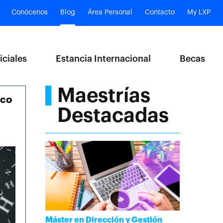
Conócenos
Blog
Área Personal
Contacto
My LXP
iciales
Estancia Internacional
Becas
Maestrías
ico
Destacadas
Máster en Dirección y Gestión