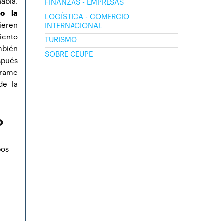
abla.
FINANZAS - EMPRESAS
mo la
LOGÍSTICA - COMERCIO
ren
INTERNACIONAL
iento
TURISMO
mbién
SOBRE CEUPE
spués
rrame
de la
o
pos