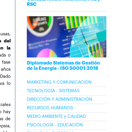
RSC
usas,
o del
n la
ada o
 fase
Diplomado Sistemas de Gestión
de la Energía - ISO 50001:2018
 años
 Dado
MARKETING Y COMUNICACIÓN
va lo
TECNOLOGÍA - SISTEMAS
DIRECCIÓN Y ADMINISTRACIÓN
iales
RECURSOS HUMANOS
o hay
MEDIO AMBIENTE y CALIDAD
as de
PSICOLOGÍA - EDUCACIÓN
psia,