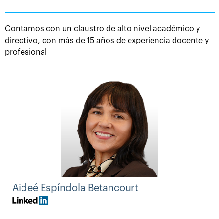
formación impartida tenga una metodología
innovadora, contando con herramientas de
aprendizajes actuales y ofreciendo flexibilidad de
Contamos con un claustro de alto nivel académico y
estudio. Todo ello con el fin de ofrecer una enseñanza
directivo, con más de 15 años de experiencia docente y
de calidad, completa y permanente con la que los
profesional
alumnos puedan aunar vida personal, profesional y
formativa.
Aideé Espíndola Betancourt