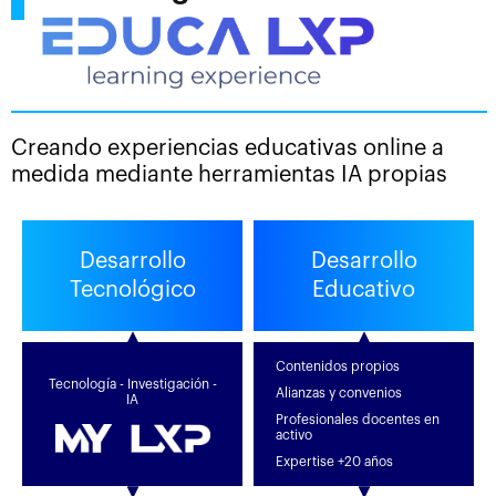
Creando experiencias educativas online a
medida mediante herramientas IA propias
Desarrollo
Desarrollo
Tecnológico
Educativo
Contenidos propios
Tecnología - Investigación -
Alianzas y convenios
IA
Profesionales docentes en
activo
Expertise +20 años