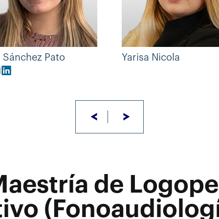
a Sánchez Pato
Yarisa Nicola
<
>
Maestría de Logope
ivo (Fonoaudiologí