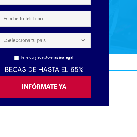
..Selecciona tu país
He leído y acepto el
aviso legal
BECAS DE HASTA EL 65%