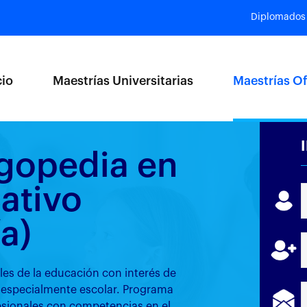
Diplomados
cio
Maestrías Universitarias
Maestrías Of
ogopedia en
ativo
a)
es de la educación con interés de
to especialmente escolar. Programa
esionales con competencias en el