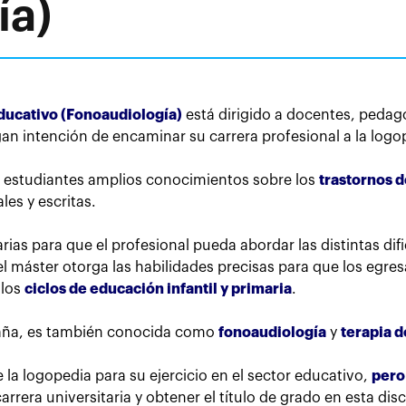
ía)
ducativo (Fonoaudiología)
está dirigido a docentes, pedag
gan intención de encaminar su carrera profesional a la log
s estudiantes amplios conocimientos sobre los
trastornos d
les y escritas.
ias para que el profesional pueda abordar las distintas di
 el máster otorga las habilidades precisas para que los eg
 los
ciclos de educación infantil y primaria
.
paña, es también conocida como
fonoaudiología
y
terapia d
la logopedia para su ejercicio en el sector educativo,
pero
arrera universitaria y obtener el título de grado en esta disc