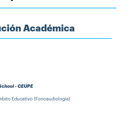
tución Académica
 School - CEUPE
mbito Educativo (Fonoaudiología)