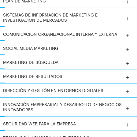
PLAN DE MARKETING
impartición y evaluación cumplen los criterios de
calidad académica que marca el Espacio Europeo de
SISTEMAS DE INFORMACIÓN DE MARKETING E
Educación Superior (EEES) que le concede 60 ECTS
INVESTIGACIÓN DE MERCADOS
European Credit Transfer System.
COMUNICACIÓN ORGANIZACIONAL INTERNA Y EXTERNA
SOCIAL MEDIA MARKETING
MARKETING DE BÚSQUEDA
MARKETING DE RESULTADOS
DIRECCIÓN Y GESTIÓN EN ENTORNOS DIGITALES
INNOVACIÓN EMPRESARIAL Y DESARROLLO DE NEGOCIOS
INNOVADORES
SEGURIDAD WEB PARA LA EMPRESA