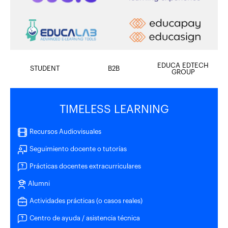
EDUCA EDTECH
STUDENT
B2B
GROUP
TIMELESS LEARNING
Recursos Audiovisuales
Seguimiento docente o tutorías
Prácticas docentes extracurriculares
Alumni
Actividades prácticas (o casos reales)
Centro de ayuda / asistencia técnica