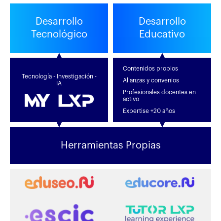
Desarrollo
Desarrollo
Tecnológico
Educativo
Contenidos propios
Tecnología - Investigación -
Alianzas y convenios
IA
Profesionales docentes en
activo
Expertise +20 años
Herramientas Propias