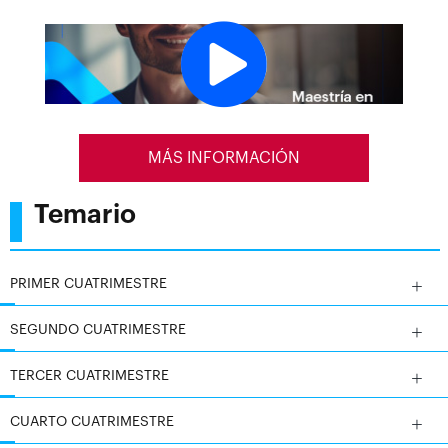
necesarias para mejorar la eficiencia y eficacia de las
instituciones públicas. Además, se enfoca en la
capacitación en técnicas de auditoría, procedimientos
tributarios y la aplicación de la calidad total en las
administraciones públicas, preparando a los
egresados para roles de alta responsabilidad.
MÁS INFORMACIÓN
Temario
PRIMER CUATRIMESTRE
SEGUNDO CUATRIMESTRE
TERCER CUATRIMESTRE
CUARTO CUATRIMESTRE