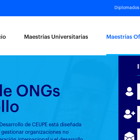
Diplomados
cio
Maestrías Universitarias
Maestrías Of
de ONGs
llo
Desarrollo de CEUPE está diseñada
y gestionar organizaciones no
ación internacional y el desarrollo