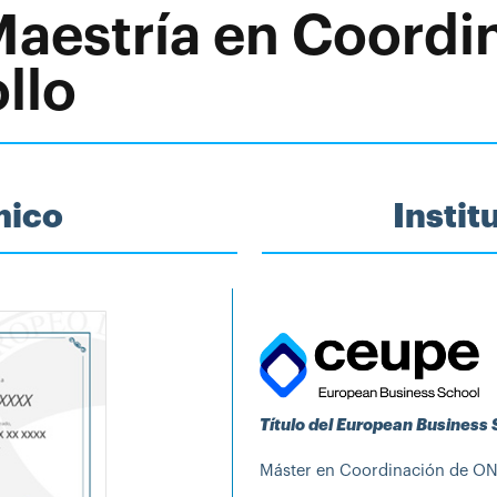
 Maestría en Coord
llo
mico
Insti
Título del European Business
Máster en Coordinación de ONG