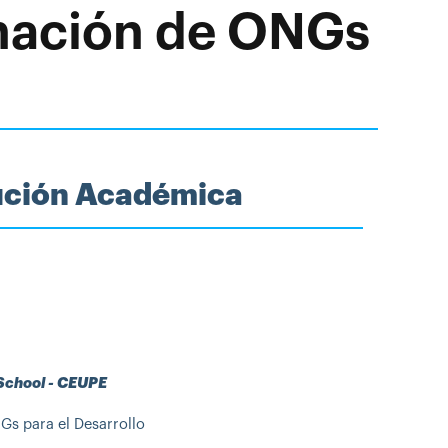
inación de ONGs
tución Académica
 School - CEUPE
s para el Desarrollo