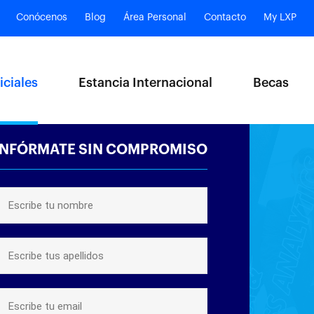
Conócenos
Blog
Área Personal
Contacto
My LXP
iciales
Estancia Internacional
Becas
INFÓRMATE SIN COMPROMISO