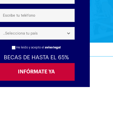
..Selecciona tu país
He leído y acepto el
aviso legal
BECAS DE HASTA EL 65%