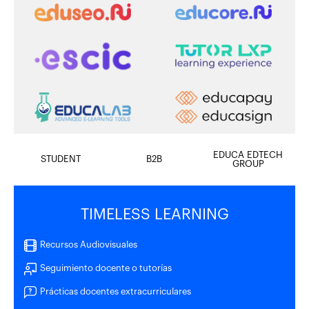
EDUCA EDTECH
STUDENT
B2B
GROUP
TIMELESS LEARNING
Recursos Audiovisuales
Seguimiento docente o tutorías
Prácticas docentes extracurriculares