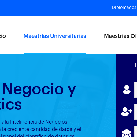
Diplomados
cio
Maestrías Universitarias
Maestrías Of
e Negocio y
ics
 y la Inteligencia de Negocios
 la creciente cantidad de datos y el
l papel del científico de datos es