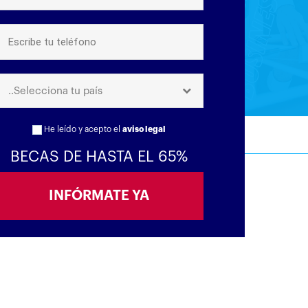
..Selecciona tu país
He leído y acepto el
aviso legal
BECAS DE HASTA EL 65%