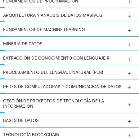
FUNDAMENTOS DE PROGRAMACIÓN
Integrar IA y blockchain en soluciones tecnológicas
ARQUITECTURA Y ANÁLISIS DE DATOS MASIVOS
avanzadas
FUNDAMENTOS DE MACHINE LEARNING
Gestionar y proteger datos mediante estructuras
descentralizadas
MINERÍA DE DATOS
Aplicar blockchain a procesos industriales, financieros
EXTRACCIÓN DE CONOCIMIENTO CON LENGUAJE R
y empresariales
PROCESAMIENTO DEL LENGUAJE NATURAL (PLN)
Diseñar sistemas inteligentes con mayor transparencia
y fiabilidad
REDES DE COMPUTADORAS Y COMUNICACIÓN DE DATOS
Analizar el impacto de estas tecnologías en distintos
GESTIÓN DE PROYECTOS DE TECNOLOGÍA DE LA
INFORMACIÓN
sectores
BASES DE DATOS
TECNOLOGÍA BLOCKCHAIN