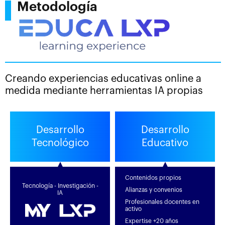
Metodología
Creando experiencias educativas online a
medida mediante herramientas IA propias
Desarrollo
Desarrollo
Tecnológico
Educativo
Contenidos propios
Tecnología - Investigación -
Alianzas y convenios
IA
Profesionales docentes en
activo
Expertise +20 años