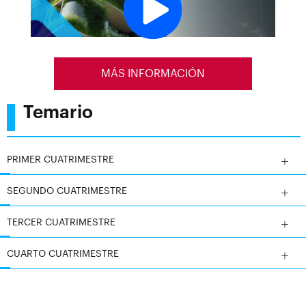
que permiten a los estudiantes adquirir habilidades
prácticas en la implementación de estrategias
sostenibles. Los participantes estarán preparados para
liderar iniciativas que minimicen el impacto ambiental
y mejoren la calidad de vida.
MÁS INFORMACIÓN
Temario
PRIMER CUATRIMESTRE
SEGUNDO CUATRIMESTRE
TERCER CUATRIMESTRE
CUARTO CUATRIMESTRE