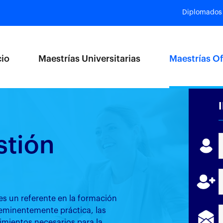
Diplomados
cio
Maestrías Universitarias
Maestrías Of
stión
es un referente en la formación
eminentemente práctica, las
imientos necesarios para la