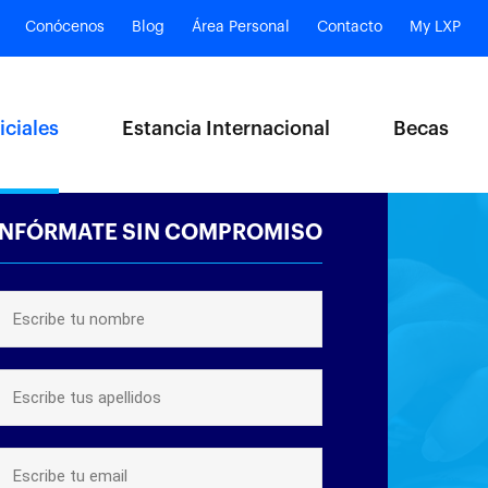
Conócenos
Blog
Área Personal
Contacto
My LXP
iciales
Estancia Internacional
Becas
INFÓRMATE SIN COMPROMISO