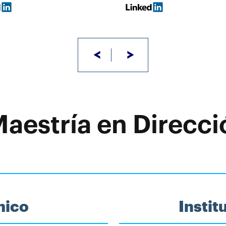
<
>
Maestría en Direcci
mico
Insti