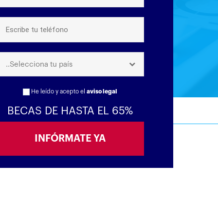
..Selecciona tu país
He leído y acepto el
aviso legal
BECAS DE HASTA EL 65%