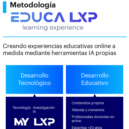
Metodología
Creando experiencias educativas online a
medida mediante herramientas IA propias
Desarrollo
Desarrollo
Tecnológico
Educativo
Contenidos propios
Tecnología - Investigación -
Alianzas y convenios
IA
Profesionales docentes en
activo
Expertise +20 años