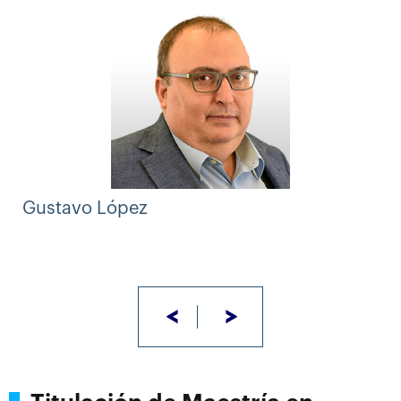
cuyo plan de estudios (pensum), impartición y
evaluación cumplen los criterios de calidad académica
que marca el
Espacio Europeo de Educación Superior
(EEES)
.
Gustavo López
<
>