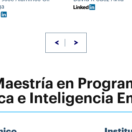
ga
<
>
 Maestría en Progr
ca e Inteligencia 
mico
Insti