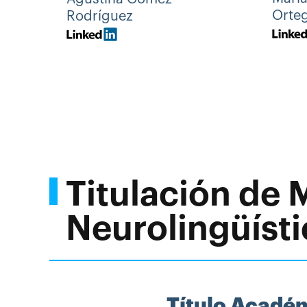
Orte
Rodríguez
Titulación de
Neurolingüísti
Título Acadé