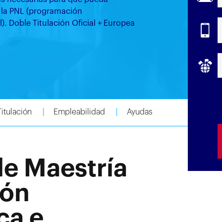
 la PNL (programación
l). Doble Titulación Oficial + Europea
Titulación
Empleabilidad
Ayudas
de Maestría
ión
ca e