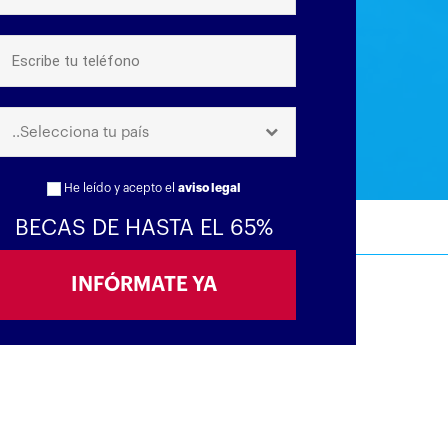
..Selecciona tu país
He leído y acepto el
aviso legal
BECAS DE HASTA EL 65%