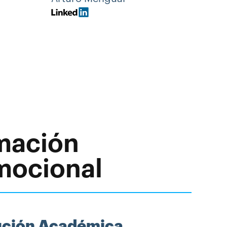
amación
Emocional
tución Académica