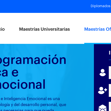
Diplomados
cio
Maestrías Universitarias
Maestrías Of
rogramación
ca e
mocional
 e Inteligencia Emocional es una
ogía y del desarrollo personal, que
as necesarias para que pueda