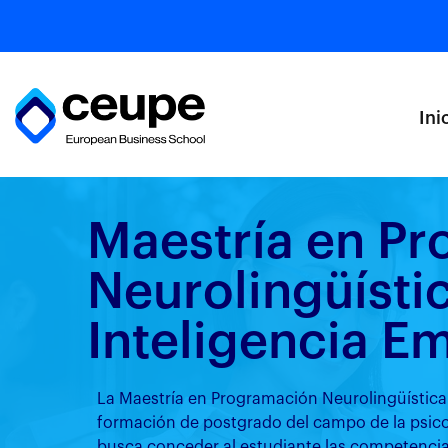
Ini
Maestría en P
Neurolingüísti
Inteligencia E
La Maestría en Programación Neurolingüística
formación de postgrado del campo de la psicol
busca conceder al estudiante las competenci