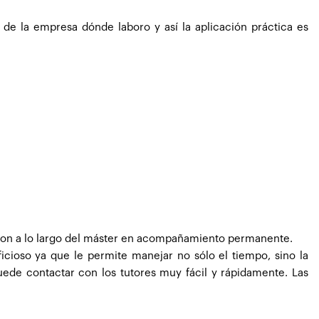
profundizar, pensar y dinamizar el curso.
 de la empresa dónde laboro y así la aplicación práctica es
mbién habría podido hacer una quedada con los alumnos del
 poner caras y conocer a los profesores en persona.”
ieron a lo largo del máster en acompañamiento permanente.
icioso ya que le permite manejar no sólo el tiempo, sino la
puede contactar con los tutores muy fácil y rápidamente. Las
 el comparativo con la de mi país (soy colombiana), y es una