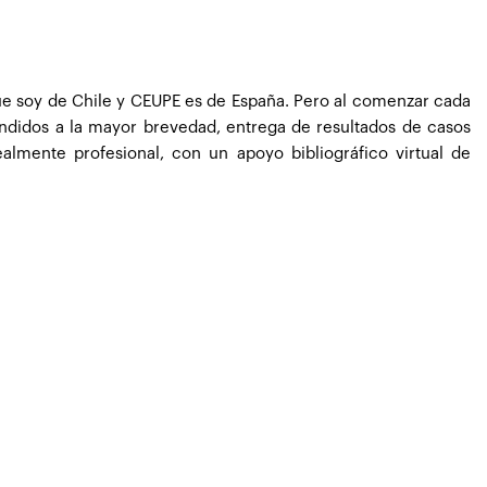
 que soy de Chile y CEUPE es de España. Pero al comenzar cada
ndidos a la mayor brevedad, entrega de resultados de casos
lmente profesional, con un apoyo bibliográfico virtual de
leyes nacionales de España, y es que claramente no se puede
to para terminar el curso”.