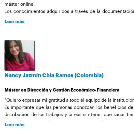
Por lo demás el foro sirve mucho de ayuda tanto de compañe
máster online.
Los conocimientos adquiridos a través de la documentación 
constante."
Las dudas que podido tener con los profesores han sido r
Leer más
máster, aunque mucho están en fuera de España no estaría de
Nancy Jazmín Chía Ramos (Colombia)
Máster en Dirección y Gestión Económico-Financiera
"Quiero expresar mi gratitud a todo el equipo de la institu
Es importante que las personas conozcan los beneficios del
distribución de los trabajos y tareas sin tener que sacar t
modalidades de ayuda son muy buenas al igual que las aclarac
Leer más
Durante el máster amplié más conocimientos en finanzas pues