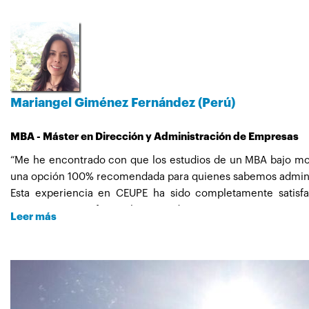
experiencia interesante lograr trascender las fronteras del 
Hoy en día las aplico en mi labor diaria, este tirulo tambi
Finalmente un agradecimiento muy especial al Señor Javier
dentro del desarrollo del máster, además de su acompañamie
Hoy me encuentro muy feliz pues es otra meta intelectual pa
Mariangel Giménez Fernández (Perú)
Saludos cordiales.
MBA - Máster en Dirección y Administración de Empresas
“Me he encontrado con que los estudios de un MBA bajo moda
una opción 100% recomendada para quienes sabemos administ
Esta experiencia en CEUPE ha sido completamente satisfac
competencia profesionales, introducirme nuevos conceptos v
Leer más
mercado laboral y facilita el logro de las metas que tengo pla
El programa de Administración de Empresas de CEUPE abarca 
como trabajador dependiente o como un profesional indepen