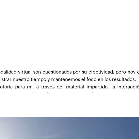
conocimiento.
én me permitió acceder a la Gerencia de una compañía, y me en
 López Rodrigo, coordinador académico quien estuvo siempre 
nto, su motivación fue muy valiosa en momentos que percibían 
ra mi vida y redunda en grandes beneficios."
lidad virtual son cuestionados por su efectividad, pero hoy d
rar nuestro tiempo y mantenemos el foco en los resultados.
toria para mi, a través del material impartido, la interac
igentes en el mundo empresarial actual y poner en práctica e
nificadas.
las aristas del mercado que son necesarias para prepararme y 
diente.”