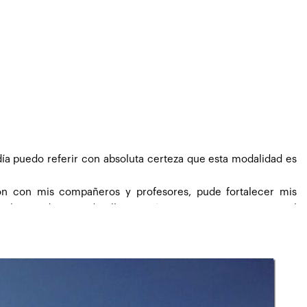
cuentro aplicando muchos conocimientos que aprendí.
en constante comunicación y ayuda para todo lo que requerí
mi fatiga.
ía puedo referir con absoluta certeza que esta modalidad es
ción con mis compañeros y profesores, pude fortalecer mis
l aprendizaje, todo ello servirá para re-posicionarme en el
afrontar las exigencias del negocio, sea desde una posición