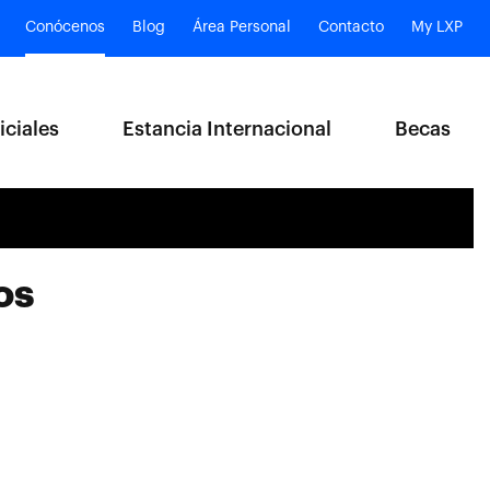
Conócenos
Blog
Área Personal
Contacto
My LXP
iciales
Estancia Internacional
Becas
os