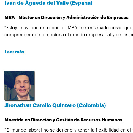
Iván de Águeda del Valle (España)
MBA - Máster en Dirección y Administración de Empresas
“Estoy muy contento con el MBA me enseñado cosas que e
comprender como funciona el mundo empresarial y de los n
Leer más
Destacar la plataforma web, nunca he tenido problema con el
ocasiones.
Respecto al temario, para mi está bien estructurado se entr
en día y hay que profundizar mucho más se me quedaba cojo
El modulo que más me ha costado fue el modulo financiero 
Jhonathan Camilo Quintero (Colombia)
entrar de lleno, mi descontento también sobre la profesora d
a cada alumno individualmente.
Maestría en Dirección y Gestión de Recursos Humanos
"El mundo laboral no se detiene y tener la flexibilidad en el