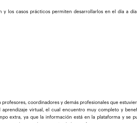
ros como los profesores marcan temas muy interesantes, donde 
y los casos prácticos permiten desarrollarlos en el día a día
esultas de forma formidable y lo único que echo de menos ta
 más por parte de CEUPE realizar alguna jornada de networking,
ción profesores, coordinadores y demás profesionales que estuv
 aprendizaje virtual, el cual encuentro muy completo y benef
iempo extra, ya que la información está en la plataforma y se 
iones y la retroalimentación de los profesores.
 tuve la oportunidad de conocer la normativa española y hacer