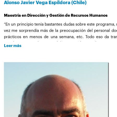
Alonso Javier Vega Espíldora (Chile)
Maestría en Dirección y Gestión de Recursos Humanos
“En un principio tenía bastantes dudas sobre este programa, 
vez me sorprendía más de la preocupación del personal doc
prácticos en menos de una semana, etc. Todo eso da tranq
excelencia, y con buenos y didácticos vídeos explicativos.
Leer más
El único problema docente que tuve en el Máster fue con un
estandarizar con las leyes de cada integrante del Máster. Per