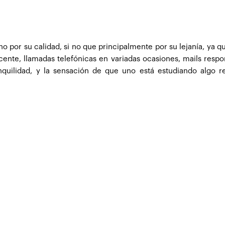
no por su calidad, si no que principalmente por su lejanía, ya
ente, llamadas telefónicas en variadas ocasiones, mails respo
uilidad, y la sensación de que uno está estudiando algo rea
a unidad que exponía resolución de ejercicios de impuestos y 
o se solucionó, ya que esto fue formativo solamente y no requisi