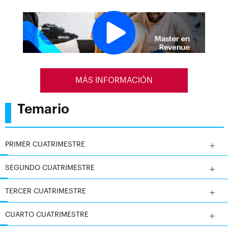
El enfoque práctico del programa permite a los
participantes aplicar sus conocimientos en situaciones
reales, desarrollando habilidades en planificación
estratégica y toma de decisiones. Los egresados
estarán preparados para liderar equipos y proyectos en
el ámbito turístico, mejorando la competitividad de
sus organizaciones en un mercado globalizado y
MÁS INFORMACIÓN
dinámico.
Temario
PRIMER CUATRIMESTRE
SEGUNDO CUATRIMESTRE
TERCER CUATRIMESTRE
CUARTO CUATRIMESTRE