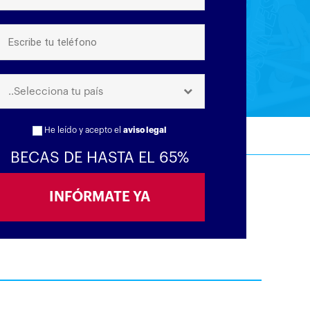
..Selecciona tu país
He leído y acepto el
aviso legal
BECAS DE HASTA EL 65%