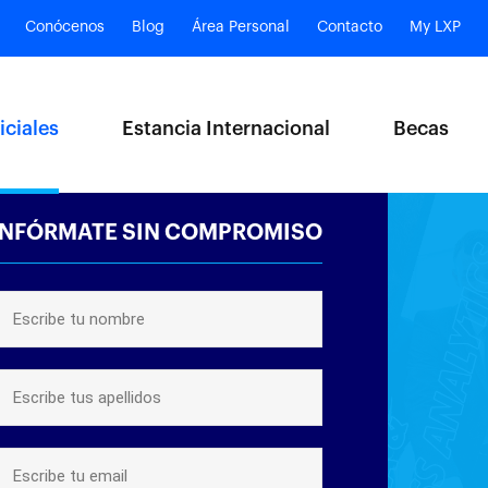
Conócenos
Blog
Área Personal
Contacto
My LXP
iciales
Estancia Internacional
Becas
INFÓRMATE SIN COMPROMISO