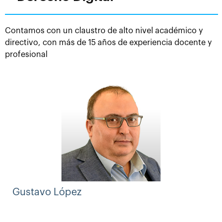
posibilidad de estudio desde diferentes países. Como
consecuencia de ello y del auge de las nuevas
Contamos con un claustro de alto nivel académico y
tecnologías la formación impartida cuenta con una
directivo, con más de 15 años de experiencia docente y
metodología innovadora, contando con herramientas
profesional
de aprendizajes actuales y ofreciendo flexibilidad de
estudio. Todo ello con el fin de ofrecer una enseñanza
de calidad, completa y permanente con la que los
alumnos puedan aunar vida personal, profesional y
formativa.
Gustavo López