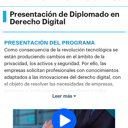
Presentación de Diplomado en
Derecho Digital
PRESENTACIÓN DEL PROGRAMA
Como consecuencia de la revolución tecnológica se
están produciendo cambios en el ámbito de la
privacidad, los activos y seguridad. Por ello, las
empresas solicitan profesionales con conocimientos
adaptados a las innovaciones del derecho digital, con
el objeto de resolver las necesidades de empresas,
personas o instituciones. Ceupe ofrece a todas
Leer más
aquellas personas interesadas en ampliar sus
conocimientos, una educación permanente mediante
este diplomado especializado en derecho tecnológico
con el que actualizar las prácticas laborales. La
composición de este programa formativo trata de