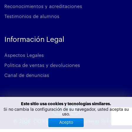
Reconocimientos y acreditaciones
Testimonios de alumnos
Información Legal
Aspectos Legales
Política de ventas y devoluciones
Canal de denuncias
Este sitio usa cookies y tecnologías similares.
Si no cambia la configuración de su navegador, usted acepta su
uso.
©
2026
CEUPE - European Bussiness School.
Acepto