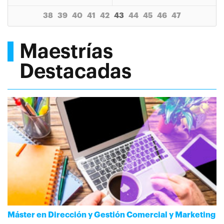
38
39
40
41
42
43
44
45
46
47
Maestrías
Destacadas
Máster en Dirección y Gestión Comercial y Marketing