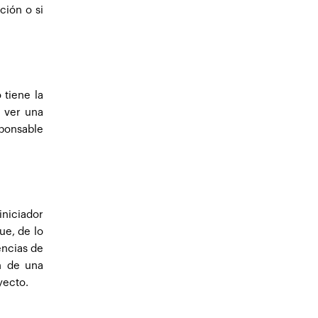
ción o si
 tiene la
 ver una
sponsable
iniciador
ue, de lo
encias de
én de una
yecto.