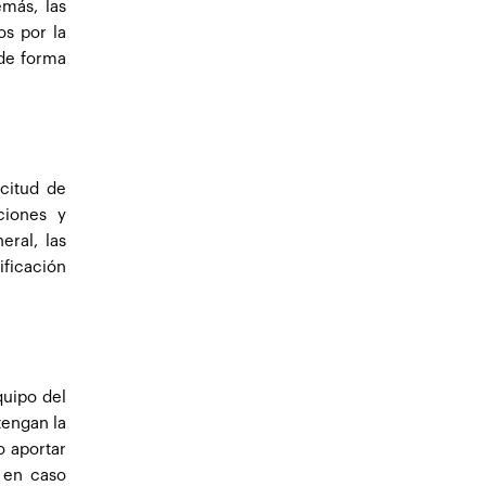
más, las
os por la
 de forma
citud de
ciones y
ral, las
ificación
quipo del
tengan la
o aportar
, en caso