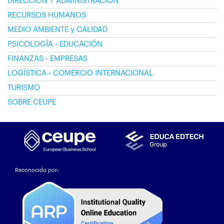
DIRECCIÓN Y ADMINISTRACIÓN
RECURSOS HUMANOS
MEDIO AMBIENTE y CALIDAD
PSICOLOGÍA - EDUCACIÓN
FINANZAS - EMPRESAS
LOGÍSTICA - COMERCIO INTERNACIONAL
TURISMO
SOBRE CEUPE
Reconocido por: