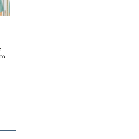
a
e
cto