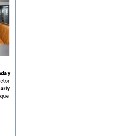
ada y
actor
arly
 que