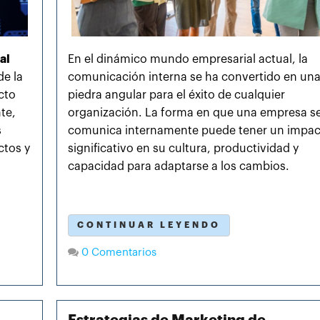
al
En el dinámico mundo empresarial actual, la
de la
comunicación interna se ha convertido en un
cto
piedra angular para el éxito de
cualquier
te,
organización. La forma en que una empresa s
s
comunica internamente puede tener un impa
ctos y
significativo en su cultura, productividad y
capacidad para adaptarse a los
cambios.
CONTINUAR LEYENDO
0 Comentarios