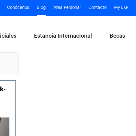
Conócenos
Blog
Área Personal
Contacto
My LXP
iciales
Estancia Internacional
Becas
k-