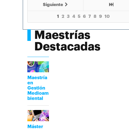
Siguiente
1
2
3
4
5
6
7
8
9
10
Maestrías
Destacadas
Maestría
en
Gestión
Medioam
biental
Máster