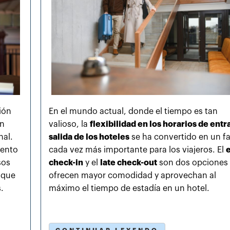
ión
En el mundo actual, donde el tiempo es tan
un
valioso, la
flexibilidad en los horarios de entr
nal.
salida de los hoteles
se ha convertido en un f
xento
cada vez más importante para los viajeros. El
e
sos
check-in
y el
late check-out
son dos opciones
 que
ofrecen mayor comodidad y aprovechan al
.
máximo el tiempo de estadía en un hotel.