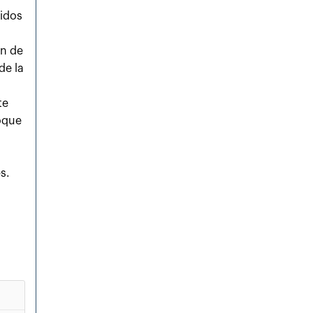
nidos
ón de
de la
te
foque
s.