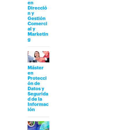
en
Direcció
n y
Gestión
Comerci
al y
Marketin
g
Máster
en
Protecci
ón de
Datos y
Segurida
d de la
Informac
ión