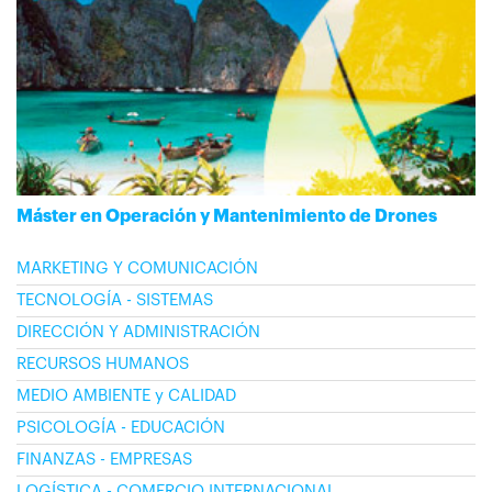
Máster en Operación y Mantenimiento de Drones
MARKETING Y COMUNICACIÓN
TECNOLOGÍA - SISTEMAS
DIRECCIÓN Y ADMINISTRACIÓN
RECURSOS HUMANOS
MEDIO AMBIENTE y CALIDAD
PSICOLOGÍA - EDUCACIÓN
FINANZAS - EMPRESAS
LOGÍSTICA - COMERCIO INTERNACIONAL