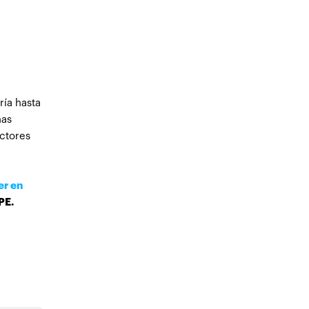
ría hasta
nas
ectores
r en
PE.