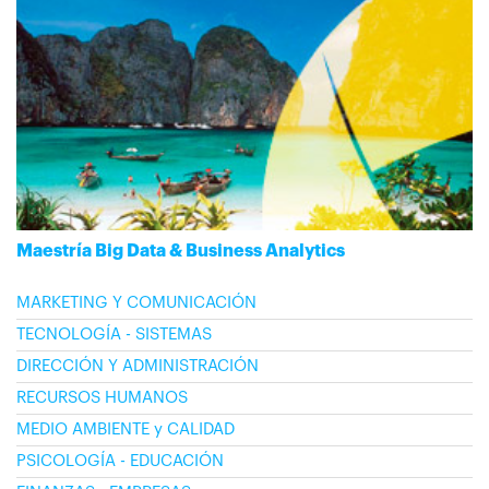
Maestría Big Data & Business Analytics
MARKETING Y COMUNICACIÓN
TECNOLOGÍA - SISTEMAS
DIRECCIÓN Y ADMINISTRACIÓN
RECURSOS HUMANOS
MEDIO AMBIENTE y CALIDAD
PSICOLOGÍA - EDUCACIÓN