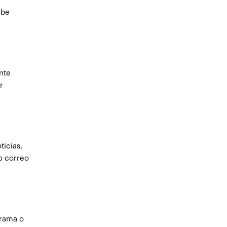
ebe
nte
r
ticias,
 o correo
grama o