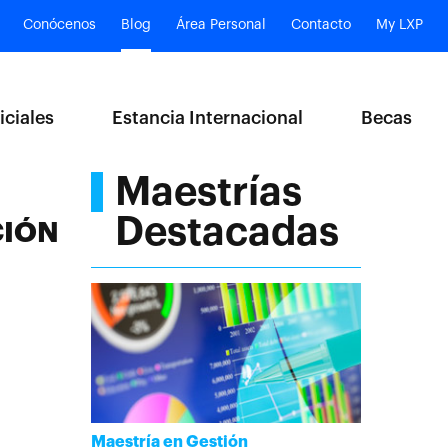
Conócenos
Blog
Área Personal
Contacto
My LXP
iciales
Estancia Internacional
Becas
Maestrías
Destacadas
CIÓN
Maestría en Gestión