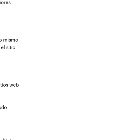
iores
 Lo mismo
l sitio
itios web
todo