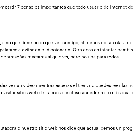
ompartir 7 consejos importantes que todo usuario de Internet d
, sino que tiene poco que ver contigo, al menos no tan clarame
labras a evitar en el diccionario. Otra cosa es intentar cambia
 contraseñas maestras si quieres, pero no una para todos.
es ver un video mientras esperas el tren, no puedes leer las no
 visitar sitios web de bancos o incluso acceder a su red social
putadora o nuestro sitio web nos dice que actualicemos un pro