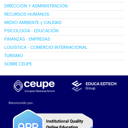
DIRECCIÓN Y ADMINISTRACIÓN
RECURSOS HUMANOS
MEDIO AMBIENTE y CALIDAD
PSICOLOGÍA - EDUCACIÓN
FINANZAS - EMPRESAS
LOGÍSTICA - COMERCIO INTERNACIONAL
TURISMO
SOBRE CEUPE
Reconocido por: