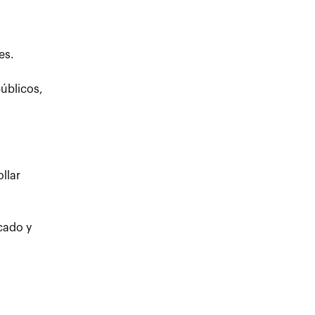
es.
úblicos,
llar
cado y