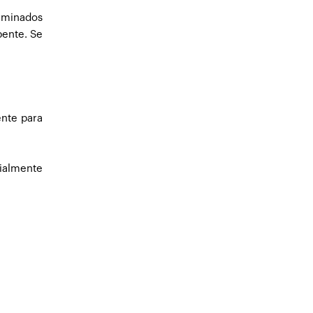
erminados
bente. Se
ente para
cialmente