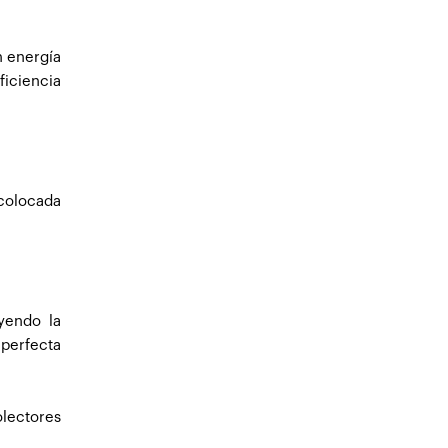
n energía
ficiencia
 colocada
yendo la
 perfecta
olectores