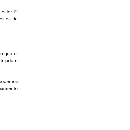
calor. El
costes de
io que el
 tejado e
o podemos
enamiento