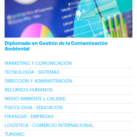
Diplomado en Gestión de la Contaminación
Ambiental
MARKETING Y COMUNICACIÓN
TECNOLOGÍA - SISTEMAS
DIRECCIÓN Y ADMINISTRACIÓN
RECURSOS HUMANOS
MEDIO AMBIENTE y CALIDAD
PSICOLOGÍA - EDUCACIÓN
FINANZAS - EMPRESAS
LOGÍSTICA - COMERCIO INTERNACIONAL
TURISMO