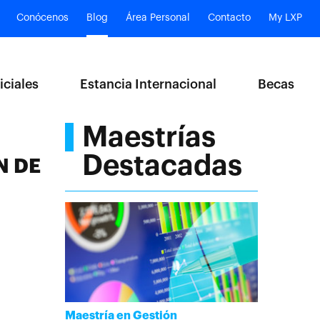
Conócenos
Blog
Área Personal
Contacto
My LXP
iciales
Estancia Internacional
Becas
Maestrías
Destacadas
N DE
Maestría en Gestión