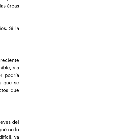
las áreas
os. Si la
creciente
ible, y a
r podría
s que se
ctos que
leyes del
qué no lo
fícil, ya