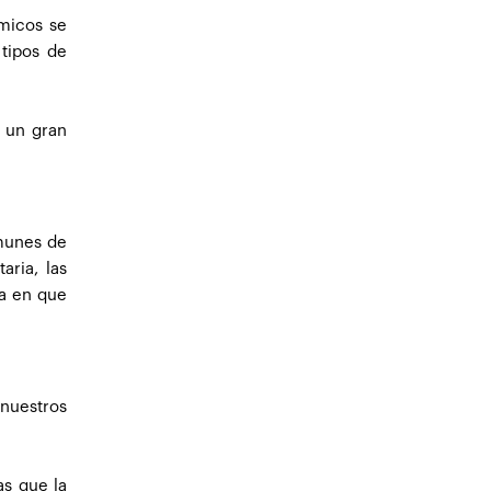
micos se
tipos de
e un gran
omunes de
aria, las
ma en que
nuestros
as que la