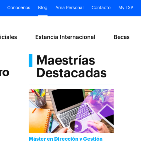
Conócenos
Blog
Área Personal
Contacto
My LXP
iciales
Estancia Internacional
Becas
Maestrías
Destacadas
TO
Máster en Dirección y Gestión