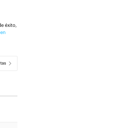
e éxito,
 en
tas