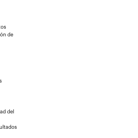
tos
ión de
s
ad del
sultados