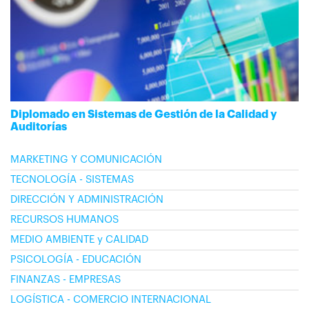
Diplomado en Sistemas de Gestión de la Calidad y
Auditorías
MARKETING Y COMUNICACIÓN
TECNOLOGÍA - SISTEMAS
DIRECCIÓN Y ADMINISTRACIÓN
RECURSOS HUMANOS
MEDIO AMBIENTE y CALIDAD
PSICOLOGÍA - EDUCACIÓN
FINANZAS - EMPRESAS
LOGÍSTICA - COMERCIO INTERNACIONAL