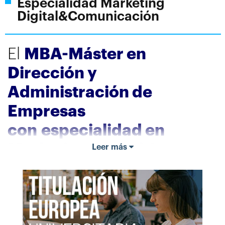
Especialidad Marketing
Digital&Comunicación
El
MBA-Máster en
Dirección y
Administración de
Empresas
con especialidad en
Marketing Digital &
Leer más
Comunicación
es
el
Máster Oficial de
referencia