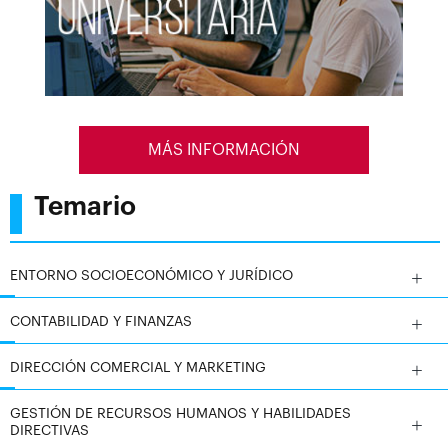
internacional
en su sector
y tiene como objetivo
principal que sus alumnos
adquirieran
las
competencias
MÁS INFORMACIÓN
necesarias para
Temario
desarrollar
sus capacidades
ENTORNO SOCIOECONÓMICO Y JURÍDICO
técnicas
en el
entorno de
CONTABILIDAD Y FINANZAS
la gestión y dirección de
DIRECCIÓN COMERCIAL Y MARKETING
empresas, bien por cuenta
ajena, o bien por cuenta
GESTIÓN DE RECURSOS HUMANOS Y HABILIDADES
DIRECTIVAS