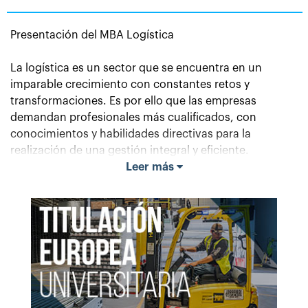
Presentación del MBA Logística
La logística es un sector que se encuentra en un
imparable crecimiento con constantes retos y
transformaciones. Es por ello que las empresas
demandan profesionales más cualificados, con
conocimientos y habilidades directivas para la
realización de una gestión integral y eficiente.
Leer más
El programa
MBA- Dirección y Administración de
Empresas. Especialidad Logística
capacitará a los
estudiantes para la gestión desde una visión global
mediante el dominio de las técnicas para la dirección
de las áreas que componen la empresa y el desarrollo
de habilidades indispensables para todo ejecutivo. Se
podrá potenciar la capacidad de planificación,
desarrollo de métodos, diseño, dirección y control de