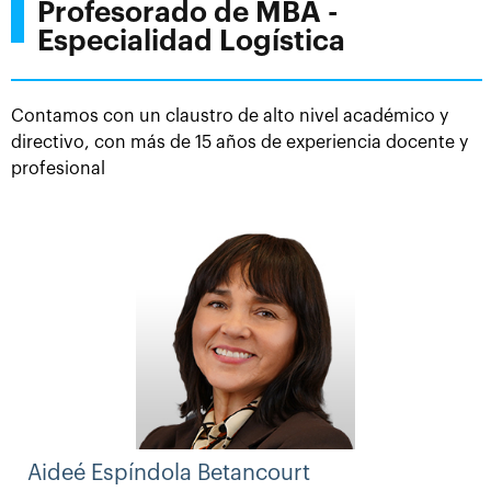
Educación Pública (SEP) de México, a través del Centro
Profesorado de MBA -
de Estudios Superiores Maranathá-CESUMA
Especialidad Logística
Este programa máster de Postgrado del Centro
Europeo de Postgrado-CEUPE es un completo
Contamos con un claustro de alto nivel académico y
programa formativo online con dos años académicos,
directivo, con más de 15 años de experiencia docente y
cuyo plan de estudios (pensum), impartición y
profesional
evaluación cumplen los criterios de calidad académica
que marca el Espacio Europeo de Educación Superior
(EEES) que le concede 60 ECTS European Credit
Transfer System y que goza de más de 35 ediciones.
Aideé Espíndola Betancourt