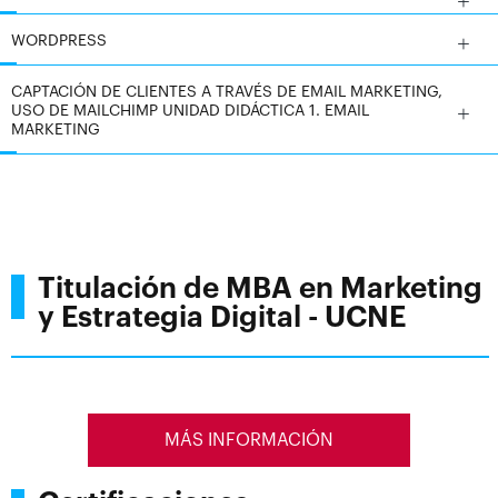
estructurar proyectos, analizar datos y presentar
propuestas sólidas, útiles tanto para la empresa como
WORDPRESS
para tu crecimiento profesional.
CAPTACIÓN DE CLIENTES A TRAVÉS DE EMAIL MARKETING,
USO DE MAILCHIMP UNIDAD DIDÁCTICA 1. EMAIL
En definitiva, es una maestría pensada para quienes
MARKETING
buscan
liderar equipos, acelerar su carrera y generar
impacto medible
, dominando la dirección empresarial
y el marketing digital con una visión estratégica,
operativa y orientada a resultados.
Titulación de MBA en Marketing
y Estrategia Digital - UCNE
MÁS INFORMACIÓN