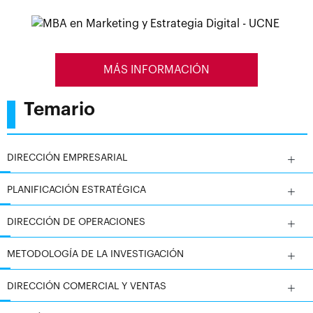
completa en
captación, conversión y fidelización en
entornos digitales
.
A lo largo de la maestría aprenderás a
tomar
decisiones de negocio con criterio
, analizando
MÁS INFORMACIÓN
sectores, construyendo ventajas competitivas y
aplicando herramientas de planificación estratégica
Temario
(PEST/EL, Porter, DAFO, matrices de cartera, cuadro de
mando integral). Desarrollarás competencias para
liderar equipos, gestionar el cambio y dirigir áreas
DIRECCIÓN EMPRESARIAL
clave como producción, calidad y cadena de
suministro, reforzando una mentalidad directiva
PLANIFICACIÓN ESTRATÉGICA
orientada a la eficiencia y la mejora continua.
DIRECCIÓN DE OPERACIONES
METODOLOGÍA DE LA INVESTIGACIÓN
La especialidad en marketing digital te capacita para
diseñar y ejecutar un
plan de marketing 360º
,
DIRECCIÓN COMERCIAL Y VENTAS
integrando investigación de mercados, segmentación