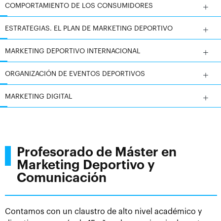
COMPORTAMIENTO DE LOS CONSUMIDORES
A consecuencia de esto, la formación de los
ESTRATEGIAS. EL PLAN DE MARKETING DEPORTIVO
profesionales de este sector ha aumentado por la
demanda de profesionales especializados en
MARKETING DEPORTIVO INTERNACIONAL
marketing deportivo, no sólo en las empresas, sino
también en las federaciones, asociaciones,
ORGANIZACIÓN DE EVENTOS DEPORTIVOS
fundaciones u organizaciones deportivas.
MARKETING DIGITAL
Profesorado de Máster en
Marketing Deportivo y
Comunicación
Contamos con un claustro de alto nivel académico y