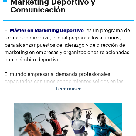
Marketing Deportivo y
Comunicación
El
Máster en Marketing Deportivo
, es un programa de
formación directiva, el cual prepara a los alumnos,
para alcanzar puestos de liderazgo y de dirección de
marketing en empresas y organizaciones relacionadas
con el ámbito deportivo.
El mundo empresarial demanda profesionales
capacitados con unos conocimientos sólidos en las
diversas áreas del marketing y a su vez, con unas
Leer más
habilidades personales tales como: versatilidad,
flexibilidad, creatividad, alta capacidad de reflexión,
adaptación a un entorno macroeconómico dinámico y
cambiante, nuevas tecnologías, destrezas analíticas,
capacidad resolutiva, una efectiva toma de decisiones
y el manejo de los diferentes recursos empresariales.