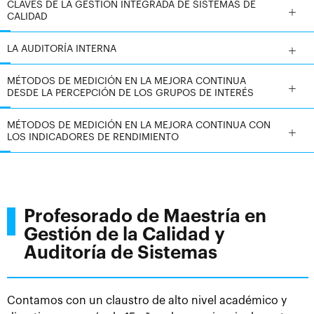
CLAVES DE LA GESTIÓN INTEGRADA DE SISTEMAS DE
debates para charlar con el resto de alumnos del
CALIDAD
máster. Así cómo un curso de idiomas gratuito,
acceso a ofertas de empleo y nuestro programa de
LA AUDITORÍA INTERNA
prácticas profesionales en empresa para nuestros
MÉTODOS DE MEDICIÓN EN LA MEJORA CONTINUA
alumnos.
DESDE LA PERCEPCIÓN DE LOS GRUPOS DE INTERÉS
Este
Máster en Gestión de la Calidad y Auditoría de
MÉTODOS DE MEDICIÓN EN LA MEJORA CONTINUA CON
Sistemas, está desarrollado en su totalidad buscando
LOS INDICADORES DE RENDIMIENTO
que en todo momento los alumnos se lleven a la
práctica los distintos contenidos del programa
. A lo
largo de los distintos módulos del máster, y de manera
muy práctica, innovadora y amena de estudiar, se
Profesorado de Maestría en
proponen una serie de actividades académicas y
Gestión de la Calidad y
ejercicios prácticos, que permiten que los alumnos
Auditoría de Sistemas
vayan aprendiendo, conociendo e interiorizando esos
conocimientos técnicos, para posteriormente llevarlos
a la práctica profesional.
Contamos con un claustro de alto nivel académico y