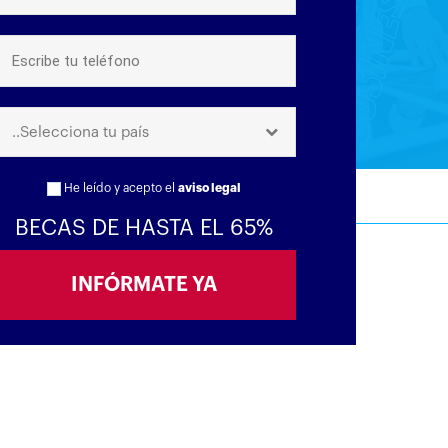
..Selecciona tu país
He leído y acepto el
aviso legal
BECAS DE HASTA EL 65%