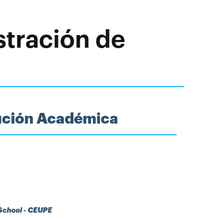
stración de
tución Académica
 School - CEUPE