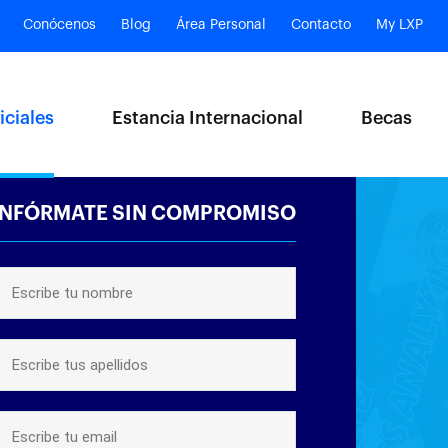
Conócenos
Blog
Área Personal
Contacto
My LXP
iciales
Estancia Internacional
Becas
INFÓRMATE SIN COMPROMISO