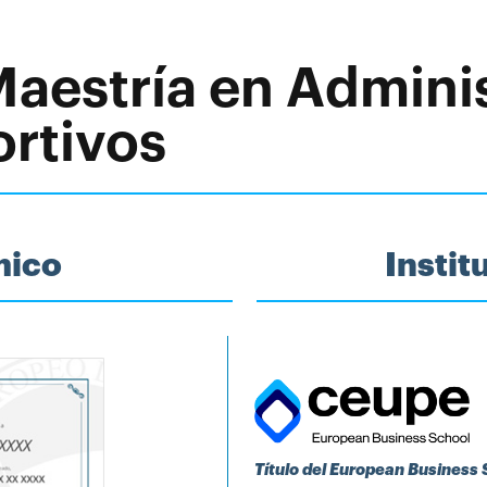
Maestría en Admini
rtivos
mico
Insti
Título del European Business