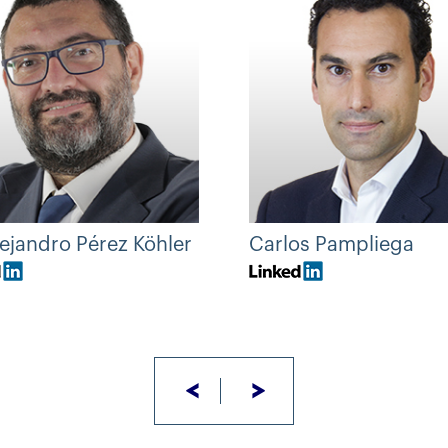
lejandro Pérez Köhler
Carlos Pampliega
<
>