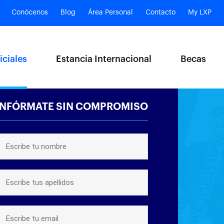
Conócenos
Blog
Área Personal
Contacto
My LXP
iciales
Estancia Internacional
Becas
INFÓRMATE SIN COMPROMISO