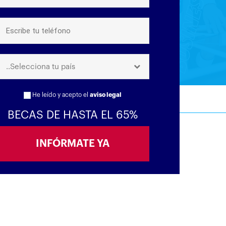
..Selecciona tu país
He leído y acepto el
aviso legal
BECAS DE HASTA EL 65%