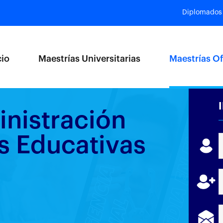
Diplomados
cio
Maestrías Universitarias
Maestrías Of
nistración
es Educativas