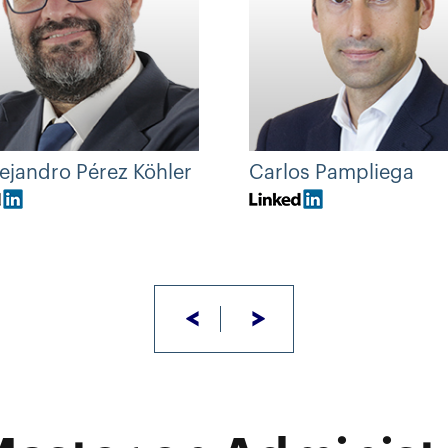
lejandro Pérez Köhler
Carlos Pampliega
<
>