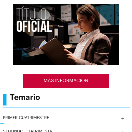
en la justicia penal.
Nuestros estudiantes se sumergen en una experiencia
educativa que trasciende el aula, participando en
simulaciones realistas y proyectos de investigación
que reflejan los escenarios actuales del sistema
judicial. Con un énfasis en la aplicación práctica de
teorías criminológicas y técnicas de investigación
criminal, la Maestría en Criminología y Criminalística
de CEUPE prepara a los graduados para desempeñar
roles significativos en la configuración de un sistema
MÁS INFORMACIÓN
judicial más justo y eficiente.
Temario
PRIMER CUATRIMESTRE
SEGUNDO CUATRIMESTRE