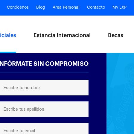
Conócenos
Blog
Área Personal
Contacto
My LXP
iciales
Estancia Internacional
Becas
INFÓRMATE SIN COMPROMISO