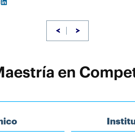
<
>
 Maestría en Compe
mico
Insti