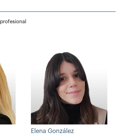
 profesional
Elena González
Hugo