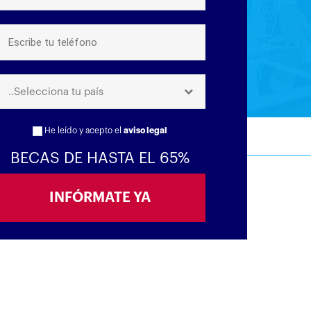
..Selecciona tu país
He leído y acepto el
aviso legal
BECAS DE HASTA EL 65%