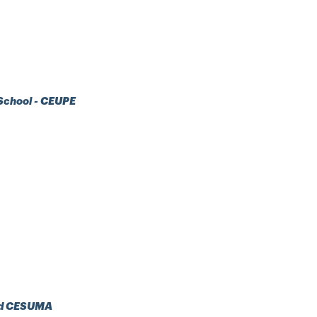
 School - CEUPE
dad CESUMA