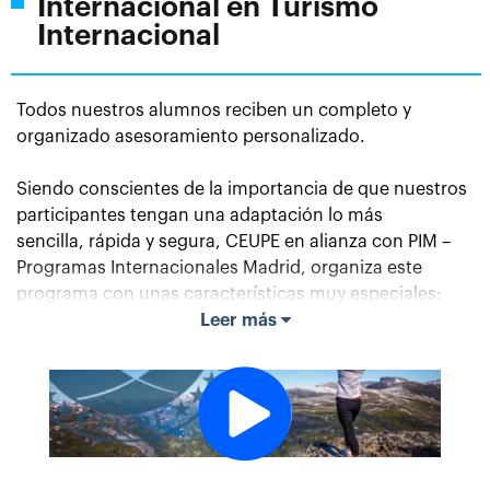
Internacional en Turismo
Internacional
Todos nuestros alumnos reciben un completo y
organizado asesoramiento personalizado.
Siendo conscientes de la importancia de que nuestros
participantes tengan una adaptación lo más
sencilla,
rápida y segura, CEUPE en alianza con PIM –
Programas Internacionales Madrid, organiza este
programa con
unas características muy especiales:
Leer más
Encuentro con alumnos de CEUPE y participantes de
otras Universidades y Escuelas de Negocios.
Asistencia personalizada por equipo de asesores de
PIM en todas sus actividades.
Clases organizadas en Centro Profesional de alto
rendimiento en pleno centro de Madrid para fomento