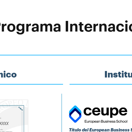
Programa Internaci
mico
Insti
Título del European Business