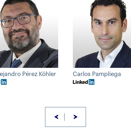
lejandro Pérez Köhler
Carlos Pampliega
<
>