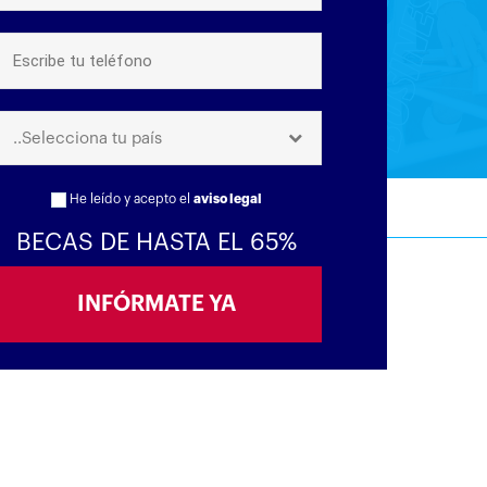
..Selecciona tu país
He leído y acepto el
aviso legal
BECAS DE HASTA EL 65%