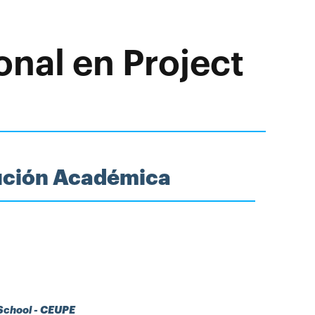
onal en Project
tución Académica
 School - CEUPE