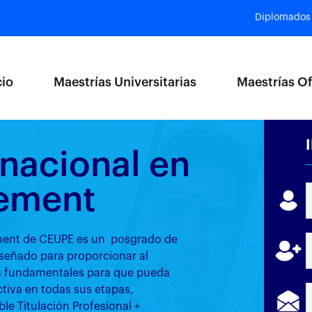
Diplomados
cio
Maestrías Universitarias
Maestrías Of
nacional en
ement
ement de CEUPE es un posgrado de
iseñado para proporcionar al
es fundamentales para que pueda
ctiva en todas sus etapas,
le Titulación Profesional +