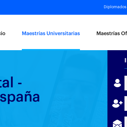
Diplomados
cio
Maestrías Universitarias
Maestrías Of
al -
España