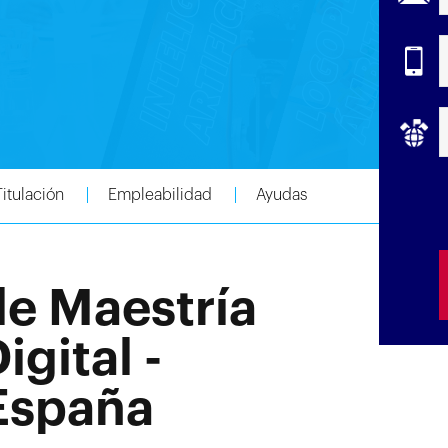
Titulación
Empleabilidad
Ayudas
de Maestría
gital -
 España