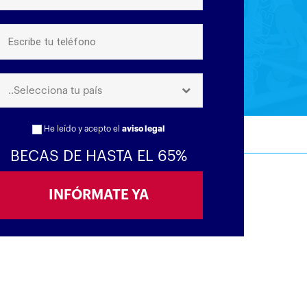
..Selecciona tu país
He leído y acepto el
aviso legal
BECAS DE HASTA EL 65%