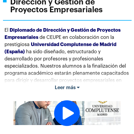
Dirección y Gestión de
Proyectos Empresariales
El
Diplomado de Dirección y Gestión de Proyectos
Empresariales
de CEUPE en colaboración con la
prestigiosa
Universidad Complutense de Madrid
(España)
ha sido diseñado, estructurado y
desarrollado por profesores y profesionales
especializados. Nuestros alumnos a la finalización del
programa académico estarán plenamente capacitados
para dirigir y desarrollar proyectos empresariales en
entornos departamentales y de pequeñas y medianas
Leer más
empresas.
Se pretende facilitar a los alumnos la identificación del
espectro de habilidades fundamentales para
desarrollar o incrementar su eficiencia directiva y
contribuir en el desarrollo de competencias