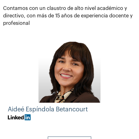
Contamos con un claustro de alto nivel académico y
Este programa con una duración de cuatro meses da
directivo, con más de 15 años de experiencia docente y
comienzo en septiembre, y al tener una alta demanda,
profesional
las plazas son limitadas
por riguroso orden de
aceptación al programa y matriculación.
Aideé Espíndola Betancourt