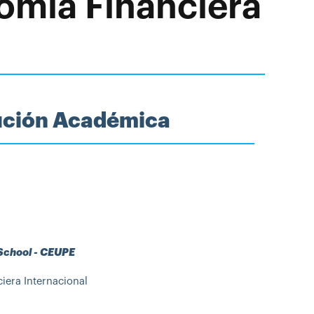
omía Financiera
tución Académica
 School - CEUPE
era Internacional