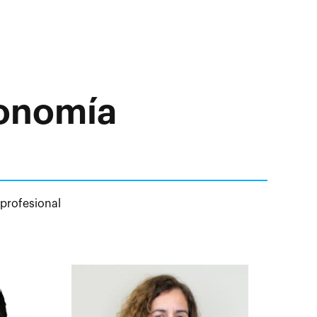
conomía
 profesional