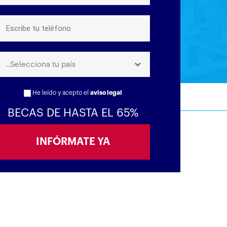
..Selecciona tu país
He leído y acepto el
aviso legal
BECAS DE HASTA EL 65%