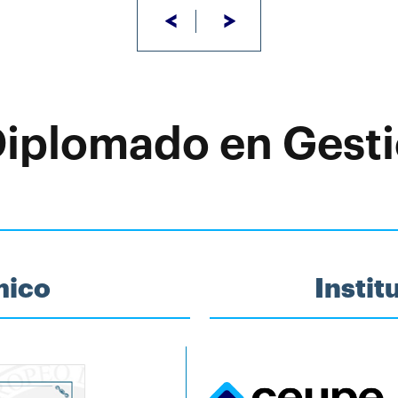
<
>
Diplomado en Gesti
mico
Insti