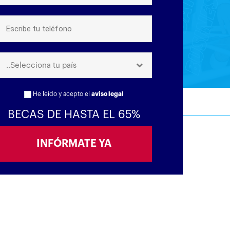
..Selecciona tu país
He leído y acepto el
aviso legal
BECAS DE HASTA EL 65%